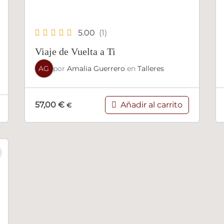
5.00
(1)
Viaje de Vuelta a Ti
AG
por
Amalia Guerrero
en
Talleres
Añadir al carrito
57,00
€
€