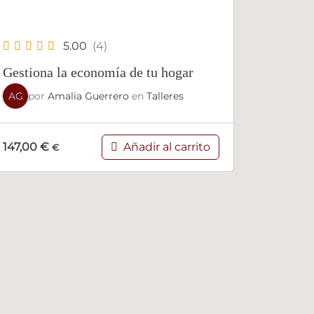
5.00
(4)
Gestiona la economía de tu hogar
AG
por
Amalia Guerrero
en
Talleres
Añadir al carrito
147,00
€
€