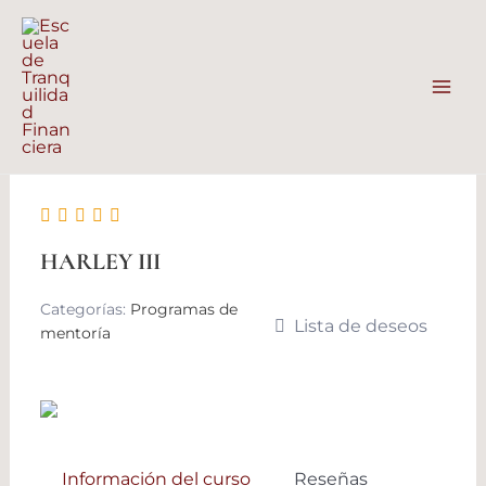
Ir
Mai
al
Men
contenido
HARLEY III
Categorías:
Programas de
Lista de deseos
mentoría
Información del curso
Reseñas